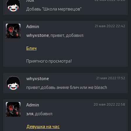
Лох
Добавь "Школа мертвецов"
Admin
21 мая 2022 22:42
whyxstone
, привет, добавил:
Блич
Приятного просмотра!
whyxstone
21 мая 2022 17:52
привет,добавь аниме блич или же bleach
Admin
20 мая 2022 22:58
эля
, добавил:
Девушка на час