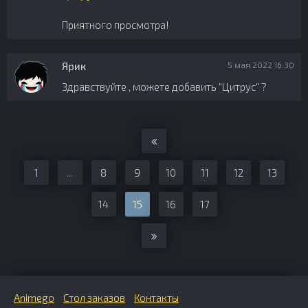
Приятного просмотра!
Ярик
5 мая 2022 16:30
Здравствуйте , можете добавить "Цитрус" ?
1
...
8
9
10
11
12
13
14
15
16
17
Animego
Стол заказов
Контакты