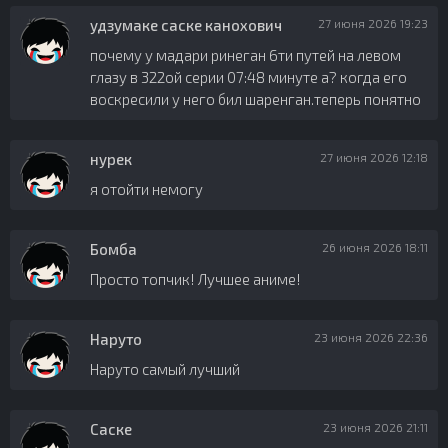
удзумаке саске канохович
27 июня 2026 19:23
почему у мадари ринеган 6ти путей на левом
глазу в 322ой серии 07:48 минуте а? когда его
воскресили у него бил шаренган.теперь понятно
нурек
27 июня 2026 12:18
я отойти немогу
Бомба
26 июня 2026 18:11
Просто топчик! Лучшее аниме!
Наруто
23 июня 2026 22:36
Наруто самый лучший
Саске
23 июня 2026 21:11