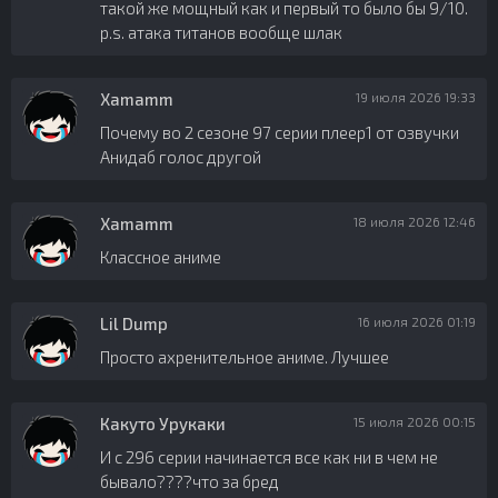
такой же мощный как и первый то было бы 9/10.
p.s. атака титанов вообще шлак
Xamamm
19 июля 2026 19:33
Почему во 2 сезоне 97 серии плеер1 от озвучки
Анидаб голос другой
Xamamm
18 июля 2026 12:46
Классное аниме
Lil Dump
16 июля 2026 01:19
Просто ахренительное аниме. Лучшее
Какуто Урукаки
15 июля 2026 00:15
И с 296 серии начинается все как ни в чем не
бывало????что за бред