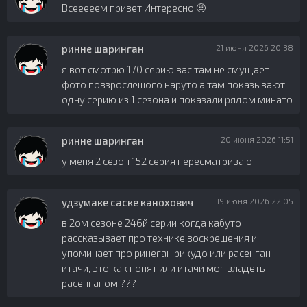
Всееееем привет Интересно 🤨
ринне шаринган
21 июня 2026 20:38
я вот смотрю 170 серию вас там не смущает
фото повзрослешого наруто а там показывают
одну серию из 1 сезона и показали рядом минато
ринне шаринган
20 июня 2026 11:51
у меня 2 сезон 152 серия пересматриваю
удзумаке саске канохович
19 июня 2026 22:05
в 2ом сезоне 246й серии когда кабуто
рассказывает про технике воскрешения и
упоминает про ринеган рикудо или расенган
итачи, это как понят или итачи мог владеть
расенганом ???