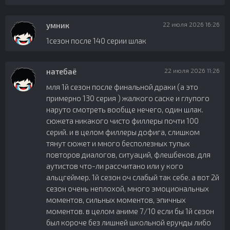
умник
22 июля 2026 16:26
1сезон после 140 серии шлак
натебаё
22 июля 2026 11:26
мля 1й сезон после финальной драки (а это
примерно 130 серия ) жалкого саске и глупого
наруто смотреть вообще нечего, один шлак.
сюжета никакого чисто филлеры почти 100
серий. и в целом филлеры дофига, слишком
тянут сюжет и много бесполезных тупых
повторов диалогов, ситуаций, флешбеков. для
аутистов что-ли рассчитано или у кого
альцгеймер. 1й сезон оч слабый так себе. а вот 2й
сезон очень неплохой, много эмоциональных
моментов, сильных моментов, эпичных
моментов. в целом аниме 7/10 если бы 1й сезон
был короче без лишней школьной ерунды либо