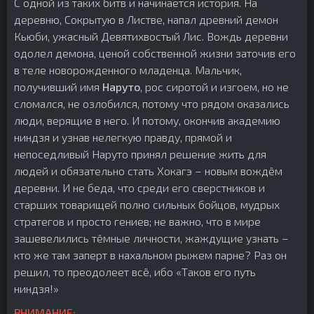
С одной из таких битв и начинается история. На
деревню, Сокрытую в Листве, напал древний демон
Кьюби, ужасный Девятихвостый Лис. Вождь деревни
одолел демона, ценой собственной жизни заточив его
в теле новорожденного младенца. Мальчик,
получивший имя
Наруто
, рос сиротой и изгоем, но не
сломался, не озлобился, потому что рядом оказались
люди, верящие в него. И потому, окончив академию
ниндзя и узнав нелегкую правду, прямой и
непоседливый Наруто принял решение жить для
людей и обязательно стать Хокагэ – новым вождём
деревни. И не беда, что среди его сверстников и
старших товарищей полно сильных бойцов, мудрых
стратегов и просто гениев; не важно, что в мире
зашевелились тёмные личности, жаждущие узнать –
кто же там заперт в нахальном рыжем парне? Раз он
решил, то преодолеет всё, ибо «Таков его путь
ниндзя!»
ВНИМАНИЕ: