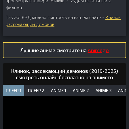
просмотру в плеере "ANIME 7". Ждём остальные 2
фильма.
Так же КРД можно смотреть на нашем сайте -
Клинок
рассекающий демонов
Лучшие аниме смотрите на
Animego
Клинок, рассекающий демонов (2019-2025)
смотреть онлайн бесплатно на анимего
ПЛЕЕР 1
ПЛЕЕР 2
ANIME 1
ANIME 2
ANIME 3
ANIM