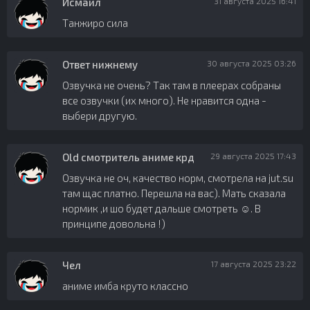
Исмаил
31 августа 2025 16:41
Танжиро сила
Ответ нижнему
30 августа 2025 03:26
Озвучка не очень? Так там в плеерах собраны
все озвучки (их много). Не нравится одна -
выбери другую.
Old смотритель аниме крд
29 августа 2025 17:43
Озвучка не оч, качество норм, смотрела на jut.su
там щас платно. Перешла на вас). Мать сказала
нормик ,и шо будет дальше смотреть ☺️. В
принципе довольна !)
Чел
17 августа 2025 23:22
аниме имба круто классно