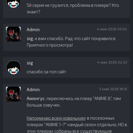
5й серия не грузится, проблема в плеере? Кто
знает?
Admin
4 мая 2026 03:54
sig
, и вам спасибо. Рад что сайт понравился.
Приятного просмотра!
sig
4 мая 2026 02:33
спасибо за топ сайт
Admin
3 мая 2026 18:15
Амонгус
, переключись на плеер "ANIME 6", там
больше озвучек.
Напоминаю всем новеньким
: в посезонных
плеерах "ANIME 1-7" каждый сезон отдельно, НО в
этих плеерах собраны все существующие