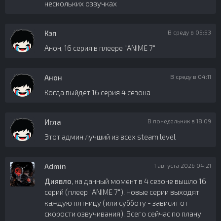
нескольких озвучках
Кэп
В среду в 05:53
Анон, 16 серия в плеере "ANIME 7"
Анон
В среду в 04:11
Когда выйдет 16 серия 4 сезона
Игла
В понедельник в 18:09
Этот админ лучший из всех steam level
Admin
1 августа 2026 04:21
Диявло
, на данный момент в 4 сезоне вышло 16
серий (плеер "ANIME 7"). Новые серии выходят
каждую пятницу (или субботу - зависит от
скорости озвучивания). Всего сейчас по плану