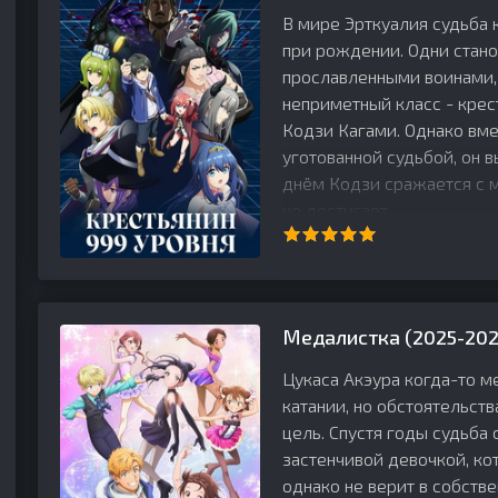
ный
В мире Эрткуалия судьба
при рождении. Одни стано
ося
прославленными воинами,
неприметный класс - крес
Кодзи Кагами. Однако вме
уготованной судьбой, он в
днём Кодзи сражается с м
не достигает
Медалистка (2025-202
Цукаса Акэура когда-то м
катании, но обстоятельст
цель. Спустя годы судьба
застенчивой девочкой, ко
однако не верит в собств