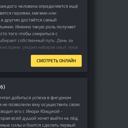
 каждого человека определяется ещё
вятся героями, магами или
 а другим достаётся самый
тьянин. Именно такую роль получает
сто того чтобы смириться с
ыбирает собственный путь. День за
онстрами, упорно набирая опыт, пока
СМОТРЕТЬ ОНЛАЙН
6)
ечтал добиться успеха в фигурном
ва не позволили ему осуществить свою
 сводит его с Инори Юицукой -
торая всей душой хочет выйти на лёд,
енные силы и боится сделать первый