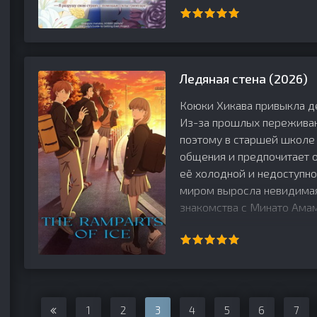
Ледяная стена (2026)
Коюки Хикава привыкла д
Из-за прошлых переживан
поэтому в старшей школе 
общения и предпочитает 
её холодной и недоступно
миром выросла невидимая 
знакомства с Минато Ама
1
2
3
4
5
6
7