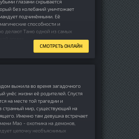
убыми глазами скрывается
орый без колебаний уничтожает
мандует подчинёнными. Её
магические способности и
ро делают Таню одной из самых
ой армии...
СМОТРЕТЬ ОНЛАЙН
чудом выжила во время загадочного
рый унёс жизни её родителей. Спустя
тся на месте той трагедии и
в странный мир, существующий на
оящего. Именно там девушка встречает
мени Мао - охотника на демонов,
едует цепочку необъяснимых