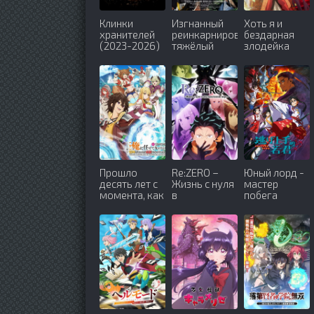
Клинки
Изгнанный
Хоть я и
хранителей
реинкарнированный
бездарная
(2023-2026)
тяжёлый
злодейка
рыцарь не
(2026)
имеет себе
равных в
знаниях игры
(2026)
Прошло
Re:ZERO –
Юный лорд -
десять лет с
Жизнь с нуля
мастер
момента, как
в
побега
я сказал
альтернативном
(2024-2026)
«Оставьте
мире (2016-
это на меня и
2026)
уходите» и
стал
легендой
(2026)