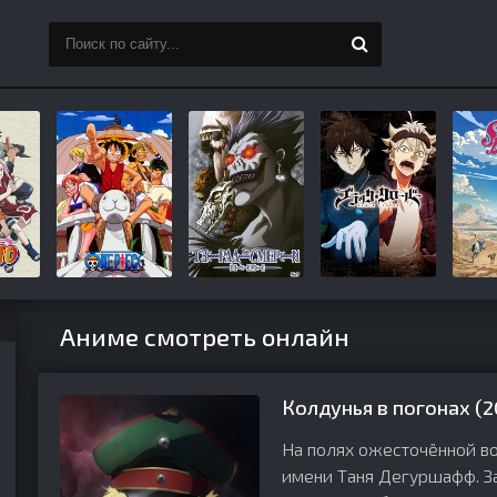
Аниме смотреть онлайн
Колдунья в погонах (2
На полях ожесточённой в
имени Таня Дегуршафф. З