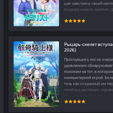
шаг навстречу своей мечт
позднее начало занятий, Ц
Рыцарь-скелет вступа
2026)
Проснувшись после очере
удивлением обнаруживает,
похожем на тот, в которо
компьютерной игрой. Боле
точь как созданный им п
тяжёлых доспехах, скрыв
Не желая привлекать к се