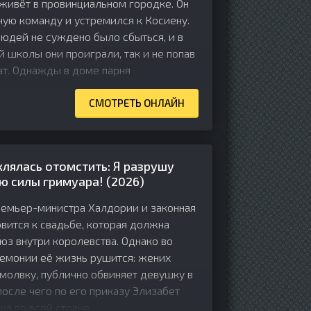
 живёт в провинциальном городке. Он
ую команду и устремился к Косиену.
юдей не суждено было сбыться, и в
 школы они проиграли, так и не попав
ат. Однажды в доме парня
СМОТРЕТЬ ОНЛАЙН
клялась отомстить: Я разрушу
ю силы гримуара! (2026)
ремьер-министра Халдории и законная
овится к свадьбе, которая должна
юз внутри королевства. Однако во
емонии её жизнь рушится: жених
молвку, публично обвиняет девушку в
после чего по его приказу Элизабет
ка по всей стране