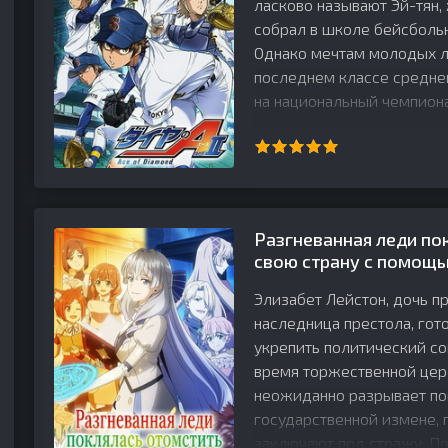
ласково называют Эй-тян,
собрал в школе бейсбольн
Однако мечтам молодых л
последнем классе средней
на национальный чемпион
Разгневанная леди по
свою страну с помощь
Элизабет Лейстон, дочь п
наследница престола, гот
укрепить политический со
время торжественной цер
неожиданно разрывает по
государственной измене, 
заключают под стражу. По