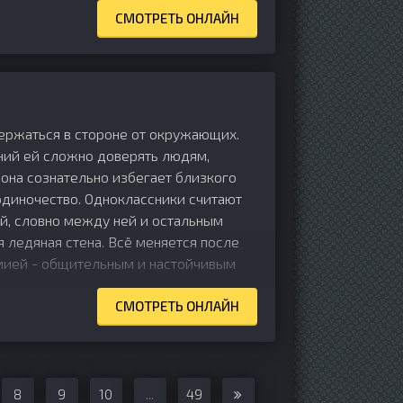
СМОТРЕТЬ ОНЛАЙН
ержаться в стороне от окружающих.
ий ей сложно доверять людям,
она сознательно избегает близкого
одиночество. Одноклассники считают
й, словно между ней и остальным
ледяная стена. Всё меняется после
мией - общительным и настойчивым
СМОТРЕТЬ ОНЛАЙН
8
9
10
...
49