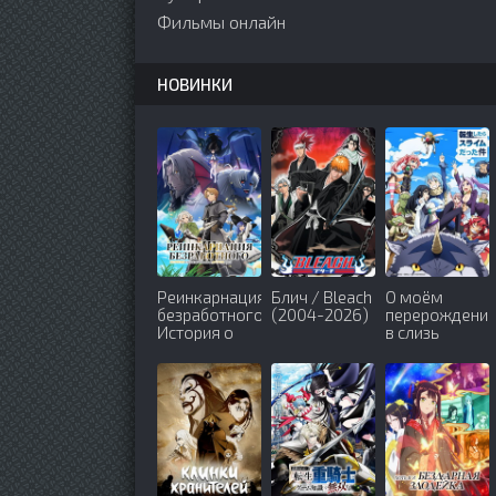
Фильмы онлайн
НОВИНКИ
Реинкарнация
Блич / Bleach
О моём
безработного:
(2004-2026)
перерождени
История о
в слизь
приключениях
(2018-2026)
в другом
мире (2021-
2026)