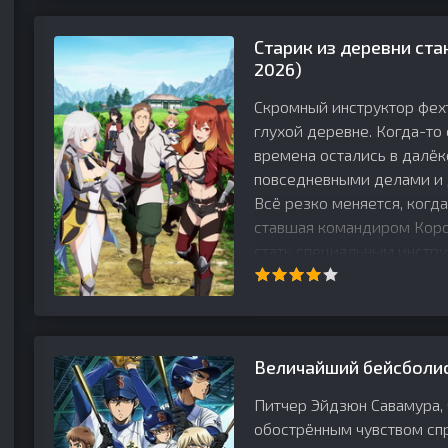
Старик из деревни ста
2026)
Скромный инструктор фех
глухой деревне. Когда-то 
времена остались в далёк
повседневными делами и 
Всё резко меняется, когд
ставшая командиром Коро
стать специальным инстр
Величайший бейсболис
Питчер Эйдзюн Савамура,
обострённым чувством сп