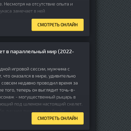
е. Несмотря на отсутствие опыта и
укаса замечает в ней
СМОТРЕТЬ ОНЛАЙН
ет в параллельный мир (2022-
дной игровой сессии, мужчина с
 что оказался в мире, удивительно
м совсем недавно проводил время за
е того, теперь он выглядит точь-в-
ерсонаж - могущественный рыцарь в
ающий под шлемом настоящий скелет.
бе лишнее внимание, он берёт
СМОТРЕТЬ ОНЛАЙН