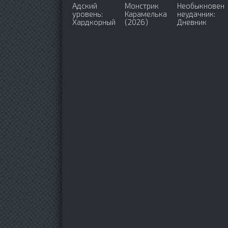
Адский
Монстрик
Необыкновен
уровень:
Карамелька
неудачник:
Хардкорный
(2026)
Дневник
геймер на
переродившег
самой
колдуна S-
высокой
ранга (2026)
сложности в
другом мире
(2026)