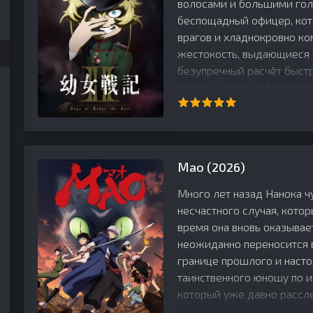
волосами и большими гол
беспощадный офицер, кот
врагов и хладнокровно ко
жестокость, выдающиеся 
безупречный расчёт быст
опасных колдуний Имперск
Мао (2026)
Много лет назад Нанока 
и
несчастного случая, кото
время она вновь оказывае
неожиданно переносится 
границе прошлого и наст
таинственного юношу по и
который уже давно рассл