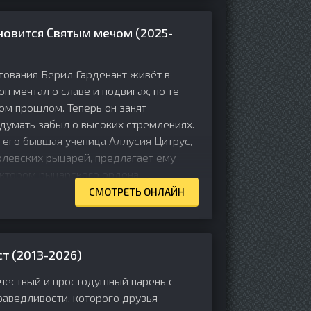
новится Святым мечом (2025-
тования Берил Гарденант живёт в
он мечтал о славе и подвигах, но те
ом прошлом. Теперь он занят
думать забыл о высоких стремлениях.
а его бывшая ученица Аллусия Цитрус,
левских рыцарей, предлагает ему
уктором рыцарского ордена.
СМОТРЕТЬ ОНЛАЙН
т (2013-2026)
 честный и простодушный парень с
раведливости, которого друзья