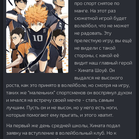
про спорт снятое по
манге. На этот раз
сюжетной игрой будет
волейбол, что не может
не радовать. Эту
прелестную игру, вы ещё
не видели с такой
стороны, с какой её
видит наш главный герой
- Хината Шоуё. Он
выдался не высокого
роста, как это принято в волейболе, но смотря на игру,
таких же "маленьких" спортсменов он воспрянул духом
и мчался на встречу своей мечте - стать самым
лучшим. Пусть он и не высок, но у него есть ноги,
которые помогают ему прыгать, и этого хватит.
На первый же день средней школы, Хината подал
заявку на вступление в волейбольный клуб. Но к