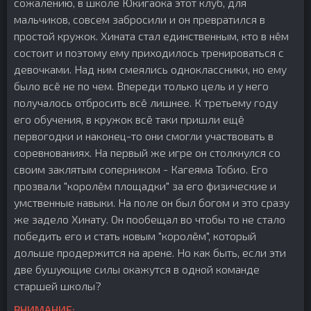
сожалению, в школе Юкигаока этот клуб, для
мальчиков, совсем забросили и он превратился в
простой кружок. Хината стал единственным, кто в нём
состоит и поэтому ему приходилось тренироваться с
девочками. Над ним смеялись одноклассники, но ему
было всё не по чем. Впереди только цель и у него
получалось отбросить всё лишнее. К третьему году
его обучения, в кружок всё таки пришли ещё
первогодки и наконец-то они смогли участвовать в
соревнованиях. На первый же игре он столкнулся со
своим заклятым соперником - Кагеяма Тобио. Его
прозвали "королём площадки" за его физические и
умственные навыки. На поле он был богом и это сразу
же задело Хинату. Он пообещал во чтобы то не стало
победить его и стать новым "королём", который
дольше продержится на арене. Но как быть, если эти
две бушующие силы окажутся в одной команде
старшей школы?
ВНИМАНИЕ: