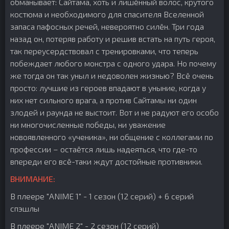
обманывает: Сайтама, хоть и лишённый волос, крутого
костюма и необходимого для спасителя Вселенной
запаса пафосных речей, невероятно силён. Три года
назад он, потеряв работу и решив встать на путь героя,
так переусердствовал с тренировками, что теперь
побеждает любого монстра с одного удара. Но почему
же тогда он так уныл и недоволен жизнью? Всё очень
просто: лучшие из героев впадают в уныние, когда у
них нет сильного врага, а против Сайтамы ни один
злодей и раунда не выстоит. Вот и не радуют его особо
ни многочисленные победы, ни уважение
новоявленного «ученика», ни общение с коллегами по
профессии – остаётся лишь надеяться, что где-то
впереди его всё-таки ждут достойные противники.
ВНИМАНИЕ:
В плеере "ANIME 1" - 1 сезон (12 серий) + 6 серий
спэшлы
В плеере "ANIME 2" - 2 сезон (12 серий)