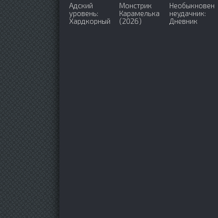
Адский
Монстрик
Необыкновен
уровень:
Карамелька
неудачник:
Хардкорный
(2026)
Дневник
геймер на
переродившег
самой
колдуна S-
высокой
ранга (2026)
сложности в
другом мире
(2026)