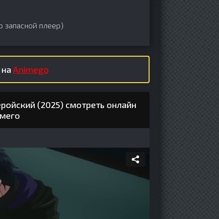
о запасной плеер)
 на
Animego
ройский (2025) смотреть онлайн
имего