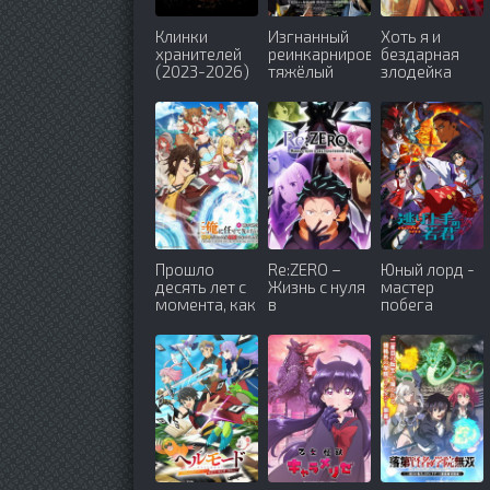
Клинки
Изгнанный
Хоть я и
хранителей
реинкарнированный
бездарная
(2023-2026)
тяжёлый
злодейка
рыцарь не
(2026)
имеет себе
равных в
знаниях игры
(2026)
Прошло
Re:ZERO –
Юный лорд -
десять лет с
Жизнь с нуля
мастер
момента, как
в
побега
я сказал
альтернативном
(2024-2026)
«Оставьте
мире (2016-
это на меня и
2026)
уходите» и
стал
легендой
(2026)