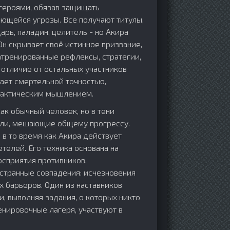
 героями, обязав защищать
ающейся угрозы. Все получают титулы,
арь, паладин, целитель - но Акира
Он скрывает своё истинное призвание,
атренированные рефлексы, стратегии,
 отличие от остальных участников
ает смертельной точностью,
тактическим мышлением.
ак обычный человек, но в тени
ели, мешающие общему прогрессу.
 в то время как Акира действует
телей. Его техника основана на
осприятия противников.
транные совпадения: исчезновения
 барьеров. Один из наставников
, выполняя задания, о которых никто
енировочные лагеря, участвуют в