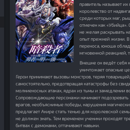
правитель называет их
королевство от надвиг
среди которых маг, рыц
отмечен как «Убийца». 
не желая раскрывать н
опыт прежней жизни. В
переноса, юноша облад
мгновенной реакцией, 
Внешне он ведёт себя к
уничтожает опасные ц
Герои принимают вызовы монстров, теряя товарищей,
и
самостоятельно, предотвращая катастрофы без свиде
молниеносных атаках, ядрах из тьмы и замедлении в
Сопровождающие персонажи начинают подозревать с
врагов, необъяснимые победы, нарушения магических
предлагает Акире стать тенью для королевской семьи
не должен знать. Тем временем ученики проходят тр
битвах с демонами, оттачивают навыки.