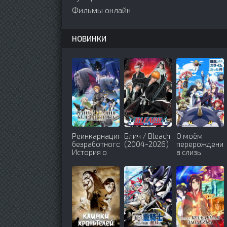
Фильмы онлайн
НОВИНКИ
Реинкарнация
Блич / Bleach
О моём
безработного:
(2004-2026)
перерождени
История о
в слизь
приключениях
(2018-2026)
в другом
мире (2021-
2026)